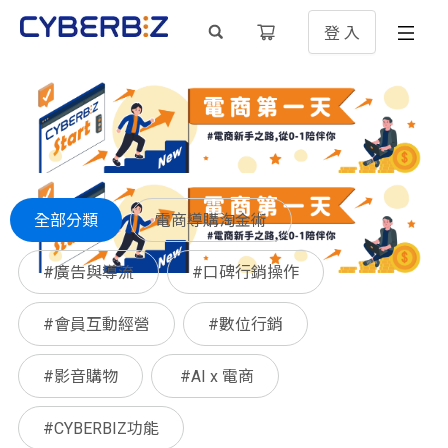
登 入
全部分類
電商導購淘金術
#廣告與導流
#口碑行銷操作
#會員互動經營
#數位行銷
#影音購物
#AI x 電商
#CYBERBIZ功能