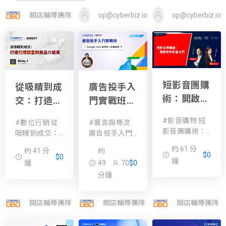
開店輔導團隊
op@cyberbiz.io
op@cyberbiz.io
短影音團購
廣告投手入
從吸睛到成
術：開啟你
門實戰班｜
交：打造引
的財富大門
Google
爆銷量的商
#影音購物 短
#廣告與導流
#數位行銷 從
Ads 從零到
品介紹頁
影音團購術：
廣告投手入門
吸睛到成交：
一必備指南
開啟你的財富
實戰班｜
打造引爆銷量
約 61 分
約
約 41 分
大門 ✨本場次
(初階)
Google Ads 從
的商品介紹頁
$0
$0
鐘
49
70
$0
鐘
特邀✨ 千位團
零到一必備指
掌握商品介紹
媽電商創辦人
分鐘
南(初階) 投放
頁設計的黃金
▶︎團購女王
了 Google
法則，讓每一
Maru 商業短影
Ads，卻不確
次的瀏覽轉化
開店輔導團隊
開店輔導團隊
開店輔導團隊
音教練▶︎老獅
定自己下的廣
為銷售機會！
說Lion 教你透
告是否有效？
解析如何設計